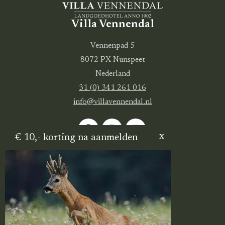
Villa Vennendal
Vennenpad 5
8072 PX Nunspeet
Nederland
31 (0) 341 261 016
info@villavennendal.nl
€ 10,- korting na aanmelden
Quick links
Het verhaal van de Villa
Nieuwsberichten
Werken bij Villa Vennendal
Hotel met sauna en zwembad