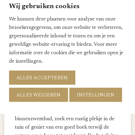
Wij gebruiken cookies
We kunnen deze plaatsen voor analyse van onze
bezoekersgegevens, om onze website te verbeteren,
gepersonaliseerde inhoud te tonen en om je een
geweldige website-ervaring te bieden. Voor meer
informatie over de cookies die we gebruiken open je
de instellingen.
Hotel op de Veluwe met
ALLES ACCEPTEREN
zwembad en restaurant
ALLES WEIGEREN
INSTELLINGEN
Na een dag vol indrukken is het tijd om te
ontspannen. Neem een verfrissende duik in het
binnenzwembad, zoek een rustig plekje in de
tuin of geniet van een goed boek terwijl de