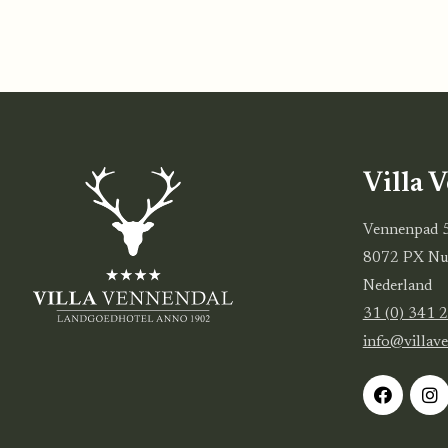
Villa 
Vennenpad 
8072 PX Nu
Nederland
31 (0) 341 
info@villav