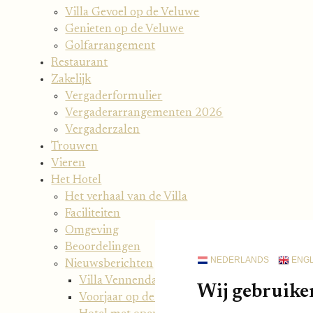
Villa Gevoel op de Veluwe
Genieten op de Veluwe
Golfarrangement
Restaurant
Zakelijk
Vergaderformulier
Vergaderarrangementen 2026
Vergaderzalen
Trouwen
Vieren
Het Hotel
Het verhaal van de Villa
Faciliteiten
Omgeving
Beoordelingen
NEDERLANDS
ENGL
Nieuwsberichten
Villa Vennendal sluit zich aan bij de Werelt
Wij gebruike
Voorjaar op de Veluwe