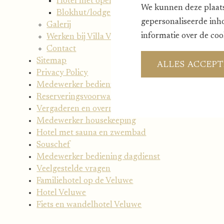
Hotel met openhaard
We kunnen deze plaats
Blokhut/lodge
gepersonaliseerde inh
Galerij
informatie over de coo
Werken bij Villa Vennendal
Contact
Sitemap
ALLES ACCEP
Privacy Policy
Medewerker bediening
Reserveringsvoorwaarden
Vergaderen en overnachten Veluwe
Medewerker housekeeping
Hotel met sauna en zwembad
Souschef
Medewerker bediening dagdienst
Veelgestelde vragen
Familiehotel op de Veluwe
Hotel Veluwe
Fiets en wandelhotel Veluwe