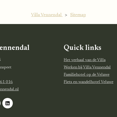
Villa Vennendal
>
Sitemap
Vennendal
Quick links
5
Het verhaal van de Villa
nspeet
Werken bij Villa Vennendal
Familiehotel op de Veluwe
261 016
Fiets en wandelhotel Veluwe
ennendal.nl