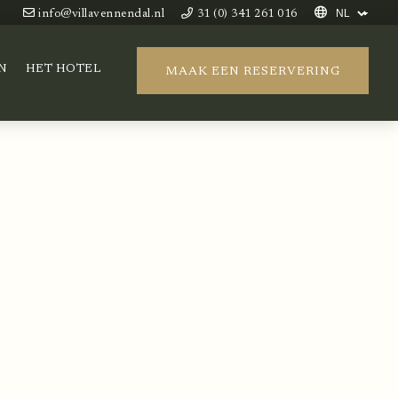
info@villavennendal.nl
31 (0) 341 261 016
N
HET HOTEL
MAAK EEN RESERVERING