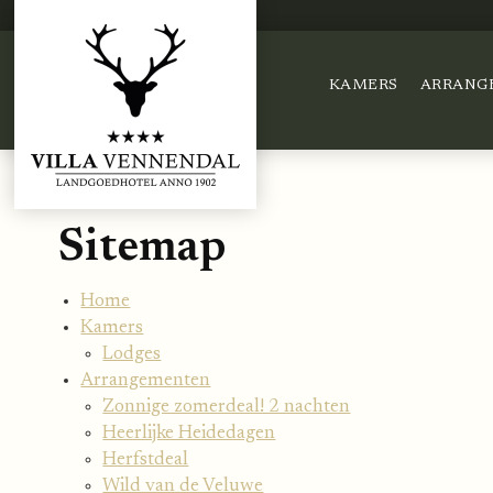
KAMERS
ARRANG
Sitemap
Home
Kamers
Lodges
Arrangementen
Zonnige zomerdeal! 2 nachten
Heerlijke Heidedagen
Herfstdeal
Wild van de Veluwe