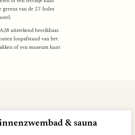
elen of een terrasje kunt
e greens van de 27-holes
hotel.
 A28 uitstekend bereikbaar.
nuten loopafstand van het
t pakken of een museum kunt
binnenzwembad & sauna