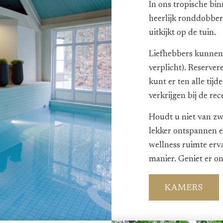
In ons tropische bi
heerlijk ronddobber
uitkijkt op de tuin.
Liefhebbers kunnen 
verplicht). Reserver
kunt er ten alle tij
verkrijgen bij de rec
Houdt u niet van z
lekker ontspannen ee
wellness ruimte erv
manier. Geniet er o
KAMERS