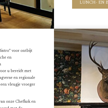
LUNCH- EN 
istro” voor ontbijt
sche en
n
oor u bereidt met
agverse en regionale
 een vleugje vroeger
 van onze Chefkok en