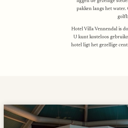
liggen de gezellige sted
pakken langs het water.
golfb
Hotel Villa Vennendal is d
U kunt kosteloos gebruik
hotel ligt het gezellige c