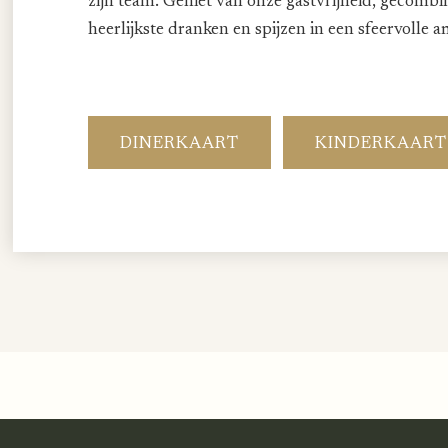
zijn team. Geniet van onze gastvrijheid, gecomb
heerlijkste dranken en spijzen in een sfeervolle 
DINERKAART
KINDERKAART
€ 10,- korting na aanmelden