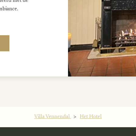
ineerd met de
ambiance.
Villa Vennendal
>
Het Hotel