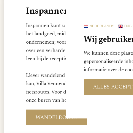
Inspannen
Inspannen kunt u op onze eigen professionale
je
NEDERLANDS
ENGL
het landgoed, midden in het groen. Een leuke acti
Wij gebruike
ondernemen; voor jong en oud. Daarnaast beschi
over een verharde
tennisbaan
tussen de bomen. A
We kunnen deze plaats
leen bij de receptie.
gepersonaliseerde inh
informatie over de coo
Liever wandelend of fietsend de prachtige Velu
kan, Villa Vennendal beschikt over een groot a
ALLES ACCEP
fietsroutes. Voor de verhuur van verschillende ty
onze buren van het "Outdoorcentrum Nunspeet"
WANDELROUTE