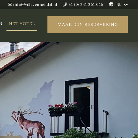
info@villavennendal.nl
31 (0) 341 261 016
N
HET HOTEL
MAAK EEN RESERVERING