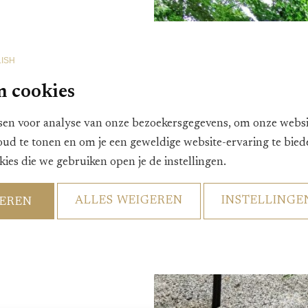
u de boules
baan op
ISH
viteit om te
n cookies
kt het hotel ook
ttributen zijn te
en voor analyse van onze bezoekersgegevens, om onze websit
oud te tonen en om je een geweldige website-ervaring te bie
kies die we gebruiken open je de instellingen.
we verkennen? Dat
anbod aan wandel- en
ALLES WEIGEREN
INSTELLINGE
TEREN
pe fietsen kunt u bij
 terecht.