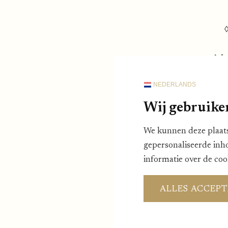
◊
Je
NEDERLANDS
Tot
Wij gebruike
Je bent woonachtig binn
We kunnen deze plaats
Zit 
gepersonaliseerde inh
informatie over de coo
Stuur een mo
ALLES ACCEP