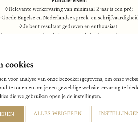
Functie-eisen:
◊
Relevante werkervaring van minimaal 2 jaar is een pré;
◊
Goede Engelse en Nederlandse spreek- en schrijfvaardigheid
◊
Je bent resultaat gedreven en enthousiast;
 bent representatief en hebt gastgerichtheid in een hoog vaan
◊
Je bent een echte teamplayer!
 slot vindt je het geen probleem om te werken op in weeken
n cookies
en een straal van 30 km vanaf Nunspeet waarbij het geen p
diensten te draaien.
en voor analyse van onze bezoekersgegevens, om onze websit
gastvrijheid in jouw bloed en ben jij een echte vrolijke teampl
oud te tonen en om je een geweldige website-ervaring te bie
kies die we gebruiken open je de instellingen.
Wij drinken heel graag een kop koffie met je!
tivatiebrief met je CV naar Annet Haverkamp via
annet
@vill
ALLES WEIGEREN
INSTELLINGE
TEREN
SOLLICITEREN