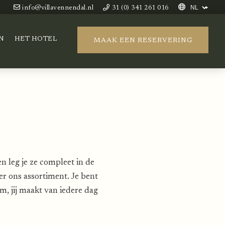
info@villavennendal.nl
31 (0) 341 261 016
N
HET HOTEL
MAAK EEN RESERVERING
n leg je ze compleet in de
er ons assortiment. Je bent
, jij maakt van iedere dag