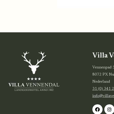
Villa 
Vennenpad 
8072 PX Nu
Nederland
31 (0) 341 
info@villav