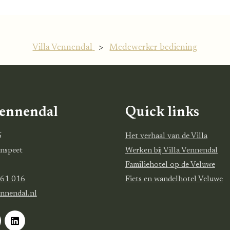
Villa Vennendal
>
Medewerker bediening
Vennendal
Quick links
5
Het verhaal van de Villa
nspeet
Werken bij Villa Vennendal
Familiehotel op de Veluwe
261 016
Fiets en wandelhotel Veluwe
ennendal.nl