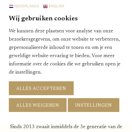
Landgoedhotel Vennendal.
NEDERLANDS
ENGLISH
Het hotel voert sinds 1995 4 sterren. Om dit te bereiken
Wij gebruiken cookies
heeft mijn vader eigenhandig (met hulp van de
We kunnen deze plaatsen voor analyse van onze
plaatselijke aannemer natuurlijk) een aantal grote
bezoekersgegevens, om onze website te verbeteren,
ruimtes bijgebouwd: De Herfstzaal, de Wintertuin (met
gepersonaliseerde inhoud te tonen en om je een
glazen koepel) en later de Lentezaal. De Herfstzaal is
geweldige website-ervaring te bieden. Voor meer
voorzien van schuifwanden zodat deze ruimte eenvoudig
informatie over de cookies die we gebruiken open je
verdeeld kan worden in grotere of kleinere separate
de instellingen.
conferentieruimten. Ook de bestaande Zomerzaal werd
flink uitgebreid met een serre en een gezellige Huisbar.
ALLES ACCEPTEREN
Naast al deze zalen werd er ook een overdekt zwembad
met sauna aangelegd en is de keuken grondig
ALLES WEIGEREN
INSTELLINGEN
gerenoveerd. De bouw van de huidige entree met
sfeervolle lounge dateert van 2005.
Sinds 2013 zwaait inmiddels de 3e generatie van de